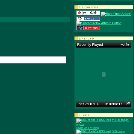
Favorites
Last.fm
Links
M-x all-things-
emacs
Share on Ovi Blog
S60 Living