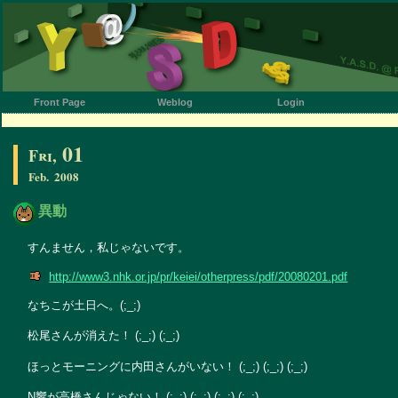
Front Page
Weblog
Login
01
Fri,
Feb.
2008
異動
すんません，私じゃないです。
http://www3.nhk.or.jp/pr/keiei/otherpress/pdf/20080201.pdf
なちこが土日へ。(;_;)
松尾さんが消えた！ (;_;) (;_;)
ほっとモーニングに内田さんがいない！ (;_;) (;_;) (;_;)
N響が高橋さんじゃない！ (;_;) (;_;) (;_;) (;_;)