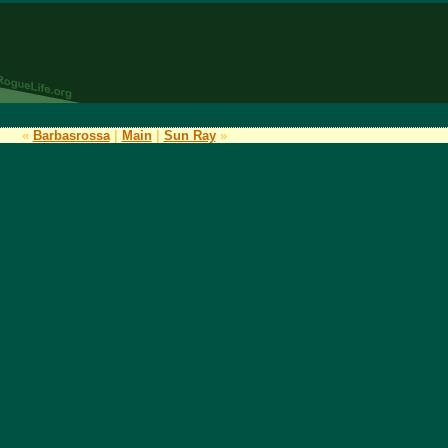
«
Barbasrossa
|
Main
|
Sun Ray
»