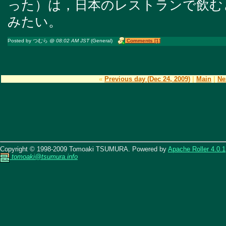
った）は，日本のレストランで飲む
みたい。
Posted by つむら
@ 08:02 AM JST
(General)
Comments [1]
«
Previous day (Dec 24, 2009)
|
Main
|
Ne
Copyright © 1998-2009 Tomoaki TSUMURA. Powered by
Apache Roller 4.0.1
tomoaki@tsumura.info