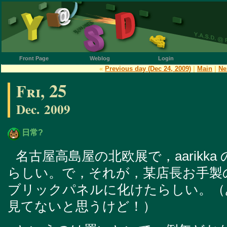
Front Page
Weblog
Login
«
Previous day (Dec 24, 2009)
|
Main
|
Ne
25
Fri,
Dec.
2009
日常?
名古屋高島屋の北欧展で，aarikk
らしい。で，それが，某店長お手製
ブリックパネルに化けたらしい。（
見てないと思うけど！）